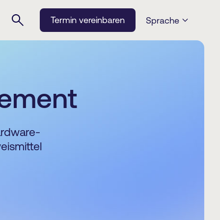
Termin vereinbaren
Sprache
gement
hardware-
ismittel