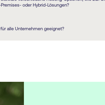
äten und Integrationen bis hin zur Anzahl der Nutzer
n-Premises- oder Hybrid-Lösungen?
z. Unsere Preise sind skalierbar, d.h. Sie zahlen nur f
en. Um mehr zu erfahren, nehmen Sie gerne
hier
Kont
 deckt alle Arten von organisatorischen Anforderun
 alle oben genannten Hosting-Optionen. Unsere Expe
e für alle Unternehmen geeignet?
welche Lösung für Ihr Unternehmen am besten geeigne
n Ihren Gegebenheiten und Anforderungen.
 in erster Linie für Unternehmen geeignet, die fortge
r digitale Assets benötigen, und weniger für jene, di
dbibliothek oder Medienbanklösung suchen. Dies ist
se bei Organisationen der Fall, die über eine große
sets verfügen, die mit größerer Kontrolle und effizient
keit verwaltet werden müssen und für eine große A
ichter zugänglich sein sollen.
Sie einige unserer Kundenberichte lesen.