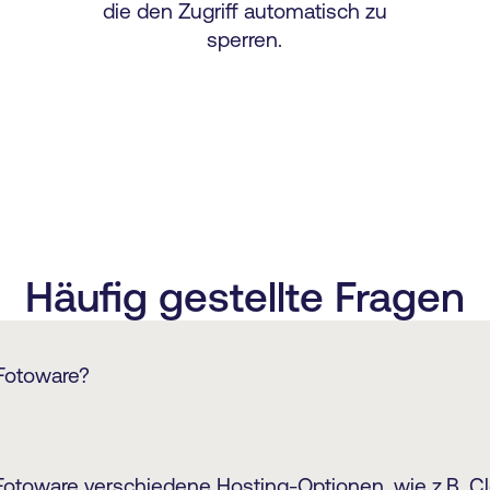
die den Zugriff automatisch zu
sperren.
Häufig gestellte Fragen
Fotoware?
ür unsere Lösung hängen von einer Reihe von Faktor
orderungen Ihres Unternehmens abhängen, von den
 Fotoware verschiedene Hosting-Optionen, wie z.B. C