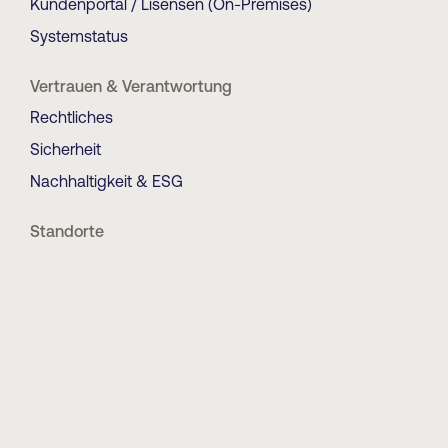
Kundenportal / Lisensen (On-Premises)
Systemstatus
Vertrauen & Verantwortung
Rechtliches
Sicherheit
Nachhaltigkeit & ESG
Standorte
Fotoware AS (HQ)
Tollbugata 35
0157 OSLO
Norwegen
Fotoware Switzerland AG
Brown Boveri Str. 7
5400 Baden
Schweiz