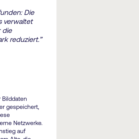
funden: Die
s verwaltet
 die
k reduziert.”
 Bilddaten
er gespeichert,
iese
terne Netzwerke.
mstieg auf
re Alto, die