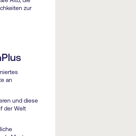
chkeiten zur
mPlus
miertes
te an
ieren und diese
f der Welt
liche