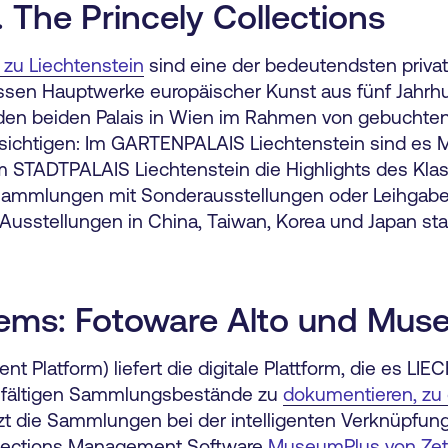
The Princely Collections
zu Liechtenstein
sind eine der bedeutendsten priva
sen Hauptwerke europäischer Kunst aus fünf Jahrh
den beiden Palais in Wien im Rahmen von gebuchte
sichtigen: Im GARTENPALAIS Liechtenstein sind es 
m STADTPALAIS Liechtenstein die Highlights des Kla
e Sammlungen mit Sonderausstellungen oder Leihgab
 Ausstellungen in China, Taiwan, Korea und Japan stat
ems: Fotoware Alto und Mus
t Platform) liefert die digitale Plattform, die es L
vielfältigen Sammlungsbestände zu
dokumentieren, zu 
tzt die Sammlungen bei der intelligenten Verknüpfun
ollections Management Software
MuseumPlus von Ze