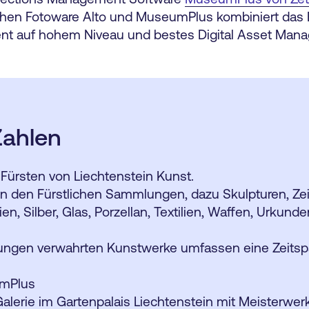
schen Fotoware Alto und MuseumPlus kombiniert das
nt auf hohem Niveau und bestes Digital Asset Man
Zahlen
ürsten von Liechtenstein Kunst.
 in den Fürstlichen Sammlungen, dazu Skulpturen, Z
en, Silber, Glas, Porzellan, Textilien, Waffen, Urkund
lungen verwahrten Kunstwerke umfassen eine Zeits
umPlus
alerie im Gartenpalais Liechtenstein mit Meisterwer