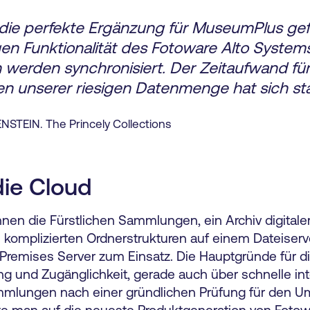
 die perfekte Ergänzung für MuseumPlus ge
gen Funktionalität des Fotoware Alto System
n werden synchronisiert. Der Zeitaufwand für
 unserer riesigen Datenmenge hat sich star
ENSTEIN. The Princely Collections
die Cloud
n die Fürstlichen Sammlungen, ein Archiv digitaler
komplizierten Ordnerstrukturen auf einem Dateiserv
-Premises Server zum Einsatz. Die Hauptgründe für d
ng und Zugänglichkeit, gerade auch über schnelle in
mmlungen nach einer gründlichen Prüfung für den U
te man auf die neueste Produktgeneration von Fotowa