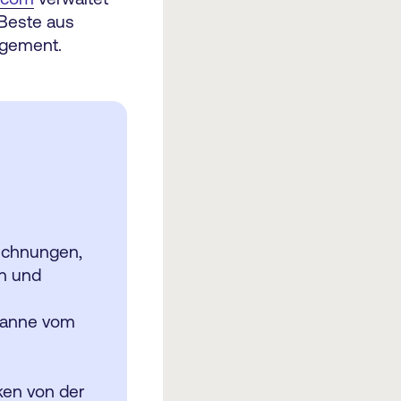
 Beste aus
agement.
eichnungen,
en und
panne vom
ken von der