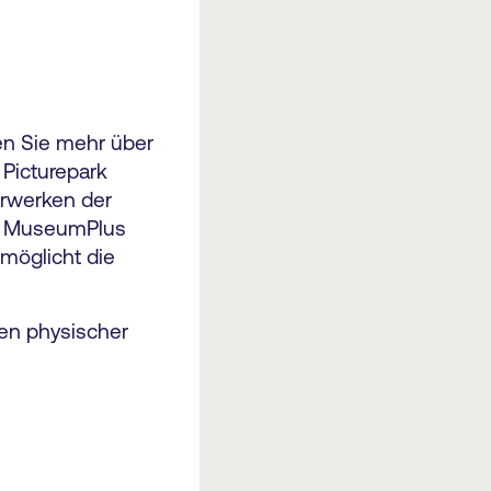
en Sie mehr über
Picturepark
erwerken der
ms MuseumPlus
möglicht die
.
hen physischer