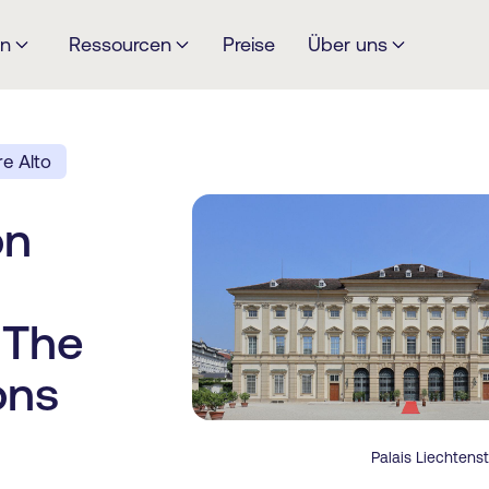
en
Ressourcen
Preise
Über uns
e Alto
on
 The
ons
Palais Liechtens