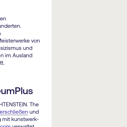
ten
underten.
n
Meisterwerke von
ssizismus und
en im Ausland
t.
eumPlus
IECHTENSTEIN. The
erschließen
und
g mit kunstwerk-
tcom
verwaltet