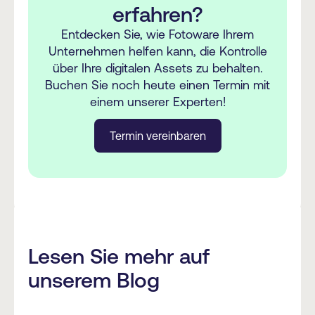
Fall, die über eine große Menge an
erfahren?
digitalen Assets verfügen, die mit
Entdecken Sie, wie Fotoware Ihrem
größerer Kontrolle und effizienter
Unternehmen helfen kann, die Kontrolle
Geschwindigkeit verwaltet werden
über Ihre digitalen Assets zu behalten.
müssen und für eine große Anzahl von
Buchen Sie noch heute einen Termin mit
Benutzern leichter zugänglich sein
einem unserer Experten!
sollen.
Termin vereinbaren
Hier
können Sie einige unserer
Kundenberichte lesen.
Lesen Sie mehr auf
unserem Blog