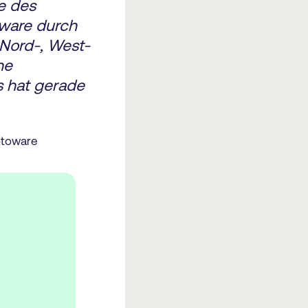
e des
ware durch
 Nord-, West-
ne
s hat gerade
otoware