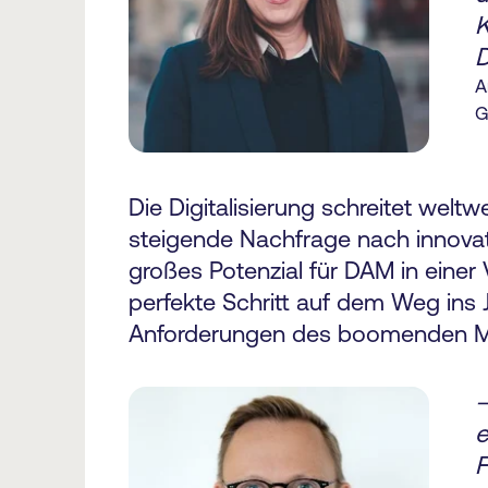
K
D
A
G
Die Digitalisierung schreitet welt
steigende Nachfrage nach innovat
großes Potenzial für DAM in einer 
perfekte Schritt auf dem Weg ins J
Anforderungen des boomenden Mar
—
e
F