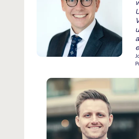
w
U
V
u
a
e
J
P