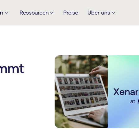
en
Ressourcen
Preise
Über uns
immt