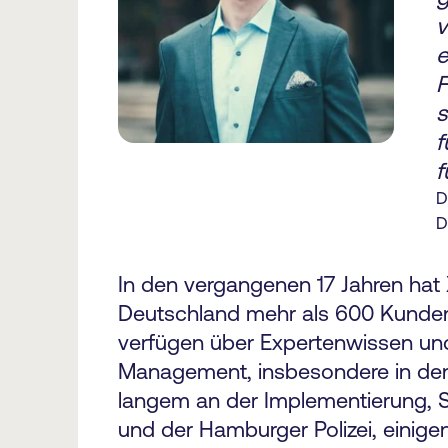
v
e
F
s
f
f
D
D
In den vergangenen 17 Jahren hat 
Deutschland mehr als 600 Kunden 
verfügen über Expertenwissen und
Management, insbesondere in den 
langem an der Implementierung, S
und der Hamburger Polizei, einig