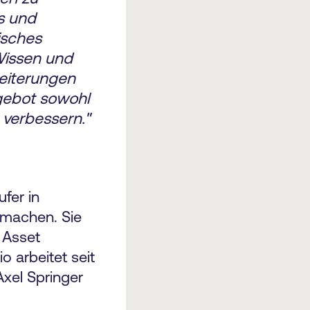
es und
isches
Wissen und
weiterungen
gebot sowohl
 verbessern."
fer in
 machen. Sie
 Asset
 arbeitet seit
xel Springer