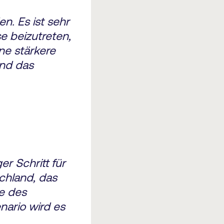
n. Es ist sehr
e beizutreten,
ine stärkere
und das
r Schritt für
chland, das
me des
nario wird es