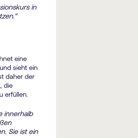
ionskurs in
zen."
hnet eine
nd sieht ein
st daher der
, die
erfüllen.
e innerhalb
oßen
. Sie ist ein