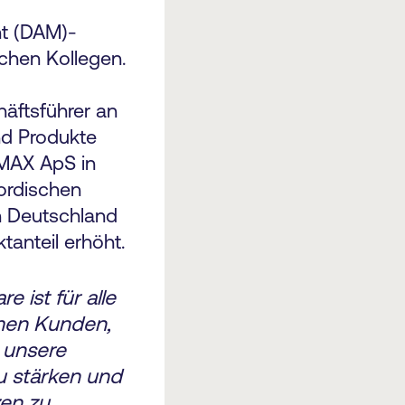
nt (DAM)-
chen Kollegen.
äftsführer an
nd Produkte
oMAX ApS in
ordischen
n Deutschland
tanteil erhöht.
 ist für alle
amen Kunden,
, unsere
u stärken und
zen zu