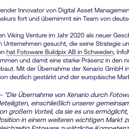
render Innovator von Digital Asset Manageme
skurs fort und übernimmt ein Team von deuts
 Viking Venture im Jahr 2020 als neuer Gesch
h Unternehmen gesucht, die seine Strategie u
ten
hat Fotoware Buildpix AB in Schweden
, Inf
men und damit eine starke Präsenz in den n
ebaut. Mit der Übernahme der Xenario GmbH i
on deutlich gestärkt und der europäische Mark
 "Die Übernahme von Xenario durch Fotoware
eteiligten, einschließlich unserer gemeins
on großem Vorteil, da sie es uns ermöglicht
osition in einem weiteren wichtigen Markt z
leichzeitig Fotoware zusätzliche Kompeten