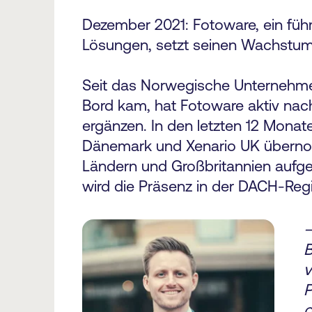
Dezember 2021: Fotoware, ein füh
Lösungen, setzt seinen Wachstum
Seit das Norwegische Unternehmen
Bord kam, hat Fotoware aktiv nac
ergänzen. In den letzten 12 Mona
Dänemark und Xenario UK übernom
Ländern und Großbritannien aufg
wird die Präsenz in der DACH-Regi
—
B
v
P
g