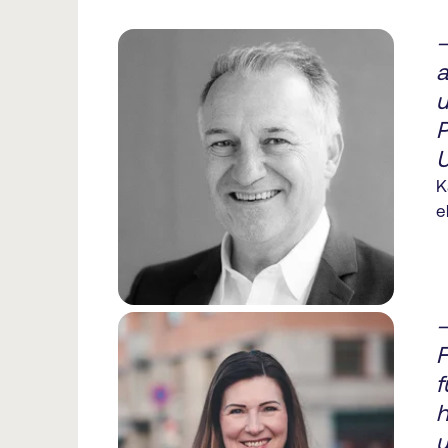
—
a
u
P
U
K
e
—
F
f
h
u