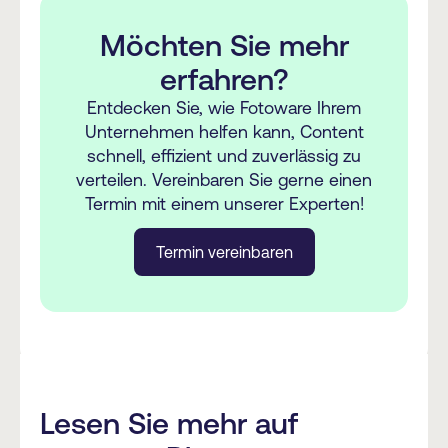
Medienbanklösung suchen. Dies ist
Möchten Sie mehr
typischerweise bei Organisationen der
Fall, die über eine große Menge an
erfahren?
digitalen Assets verfügen, die mit
Entdecken Sie, wie Fotoware Ihrem
größerer Kontrolle und effizienter
Unternehmen helfen kann, Content
Geschwindigkeit verwaltet werden
schnell, effizient und zuverlässig zu
müssen und für eine große Anzahl von
verteilen. Vereinbaren Sie gerne einen
Benutzern leichter zugänglich sein
Termin mit einem unserer Experten!
sollen.
Termin vereinbaren
Hier
können Sie einige unserer
Kundenberichte lesen.
Lesen Sie mehr auf