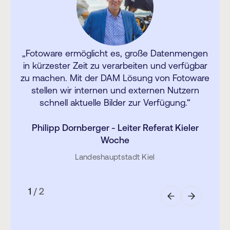
„Fotoware ermöglicht es, große Datenmengen
„Fotoware hat unser Potenzial
in kürzester Zeit zu verarbeiten und verfügbar
erweitert, unseren Nutzerkreis
zu machen. Mit der DAM Lösung von Fotoware
vergrößert und ein schnelles
stellen wir internen und externen Nutzern
schnell aktuelle Bilder zur Verfügung.“
Wachstum unserer Sammlung
ermöglicht. Aufgaben, die
Philipp Dornberger - Leiter Referat Kieler
Woche
früher Tage in Anspruch
Landeshauptstadt Kiel
genommen haben, wurden auf
wenige Stunden reduziert.“
1
/
2
Stephanie Tuszynski - Director of the Digital
Library