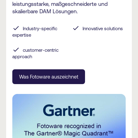
leistungsstarke, maßgeschneiderte und
skalierbare DAM Lösungen.
check
check
Industry-specific
Innovative solutions
expertise
check
customer-centric
approach
Was Fotoware auszeichnet