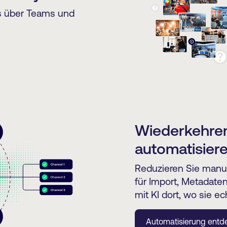
ws über Teams und
Wiederkehre
automatisier
Reduzieren Sie manue
für Import, Metadate
mit KI dort, wo sie e
Automatisierung entd