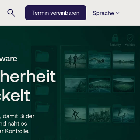
Termin vereinbaren
Sprache
tware
herheit
kelt
 damit Bilder
nd nahtlos
r Kontrolle.